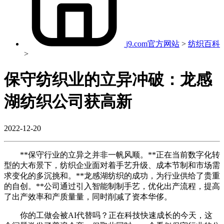
j9.com官方网站
>
纺织百科
>
保守纺织业的立异冲破：龙感
湖纺织公司获高新
2022-12-20
**保守行业的立异之并非一帆风顺。**正在当前数字化转
型的大布景下，纺织企业面对着手艺升级、成本节制和市场需
求变化的多沉挑和。**龙感湖纺织的成功，为行业供给了贵重
的自创。**公司通过引入智能制制手艺，优化出产流程，提高
了出产效率和产质量量，同时削减了资本华侈。
你的工做会被AI代替吗？正在科技快速成长的今天，这