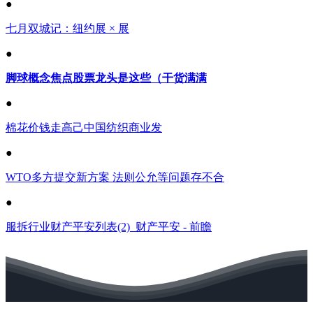
●
七月双城记：纽约展 × 展
●
脚球概念焦点股票龙头是这些（干货满满
●
棉花价钱走高己中国纺织商业发
●
WTO多方提交新方案 法则公允等问题存不合
●
服拆行业财产平安列表(2)_财产平安 - 前瞻