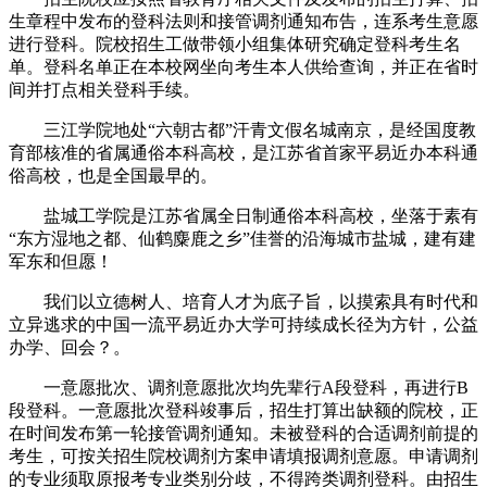
生章程中发布的登科法则和接管调剂通知布告，连系考生意愿
进行登科。院校招生工做带领小组集体研究确定登科考生名
单。登科名单正在本校网坐向考生本人供给查询，并正在省时
间并打点相关登科手续。
三江学院地处“六朝古都”汗青文假名城南京，是经国度教
育部核准的省属通俗本科高校，是江苏省首家平易近办本科通
俗高校，也是全国最早的。
盐城工学院是江苏省属全日制通俗本科高校，坐落于素有
“东方湿地之都、仙鹤麋鹿之乡”佳誉的沿海城市盐城，建有建
军东和但愿！
我们以立德树人、培育人才为底子旨，以摸索具有时代和
立异逃求的中国一流平易近办大学可持续成长径为方针，公益
办学、回会？。
一意愿批次、调剂意愿批次均先辈行A段登科，再进行B
段登科。一意愿批次登科竣事后，招生打算出缺额的院校，正
在时间发布第一轮接管调剂通知。未被登科的合适调剂前提的
考生，可按关招生院校调剂方案申请填报调剂意愿。申请调剂
的专业须取原报考专业类别分歧，不得跨类调剂登科。由招生