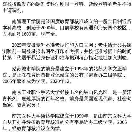
院校按照发布的调剂登科法则同一登科。曾经登科的考生不得
申请调剂。
南通理工学院是经国度教育部核准成立的一所全日制通俗
本科高校，创始于2000年。目前学校有南通和海安两个校区，
占地面积1600亩。现有全。
2025年安徽专升本准考据打印入口官网：考生请于公共课
测验前一周登录报名网坐打印准考据，并按照准考据上的时间
持第二代居平易近身份证和准考据到考点指定地址加入测验。
姑苏城市学院的前身是建立于1998年的姑苏大学文正学
院，是正在教育部首批登记设立的公有平易近办二级学院，
2005年获准成为学院。2020年12。
南京工业职业手艺大学邻接出名的钟山风光区，是一所汗
青长久、底蕴厚沉的百年名校。前身是我国近现代家、社会勾
当家、教育家黄！
南京医科大学康达学院建立于1999年，是由南京医科大学
自从开办并经省教育厅核准的公有平易近办二级学院。2005
年，经教育部核准设立为学。