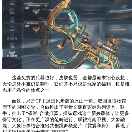
这些免费的兵器也好，皮肤也罢，全都是颠末细心设想，
无论是外不雅仍是制型，它们并不只仅是玩家的福利，也是维
系用户粘性的焦点之一。
而这，只是CF手逛国风步履的冰山一角。取国度博物馆
旗下的国图立异，合做推出了甲骨文渊百家姓系列道具。联
手，推出了“省潮”合做打算，操纵逛戏这个新兴载体，让更多
保守文化，正在更广漠的范畴进行。联袂河南卫视、大象融
媒、大象旧事结合推出共创跳舞概念片《霓裳和舞》，再现了
程序轻巧但张力十脚的“胡旋舞”。