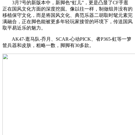
3月7号的新版本中，新脚色“虹儿”，更是凸显了CF手逛
正在国风文化方面的深度挖掘。像以往一样，制做组并没有的
移植保守文化，而是将国风文化、典范乐器二胡取时髦元素完
满融合，正在脚色能被更多年轻玩家接管的环境下，传送国风
取平易近乐的魅力。
AK47-逛马队-乔月、SCAR-心动PICK、者P365-虹等一箩
筐兵器和皮肤，粗略一数，脚脚有30多款。