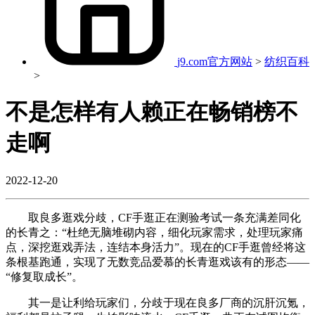
j9.com官方网站
>
纺织百科
>
不是怎样有人赖正在畅销榜不
走啊
2022-12-20
取良多逛戏分歧，CF手逛正在测验考试一条充满差同化
的长青之：“杜绝无脑堆砌内容，细化玩家需求，处理玩家痛
点，深挖逛戏弄法，连结本身活力”。现在的CF手逛曾经将这
条根基跑通，实现了无数竞品爱慕的长青逛戏该有的形态——
“修复取成长”。
其一是让利给玩家们，分歧于现在良多厂商的沉肝沉氪，