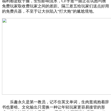
福利都是蚊子腿，生怕影响流水，CF手逛一曲正在试图均衡
免费玩家取收费玩家之间的差距。隔三差五给玩家们送点好用
的免费兵器，不至于让大伙陷入“打大炮”的尴尬境地。
乐趣永久是第一教员，记不住英文单词，生肉逛戏抱着辞
书也要啃。文化输出只需换一种让年轻玩家更容易接管的形