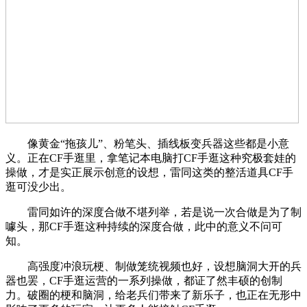
像黄金“拖孩儿”、粉笔头、插线板变兵器这些都是小意
义。正在CF手逛里，拿笔记本电脑打CF手逛这种究极套娃的
操做，才是实正展示创意的设想，雷同这类的整活道具CF手
逛可没少出。
雷同如许的深度合做不堪列举，若是说一次合做是为了制
噱头，那CF手逛这种持续的深度合做，此中的意义不问可
知。
高强度冲浪玩梗、制做笼统视频也好，设想脑洞大开的兵
器也罢，CF手逛运营的一系列操做，都证了然丰硕的创制
力。破圈的梗和脑洞，给老兵们带来了新乐子，也正在无形中