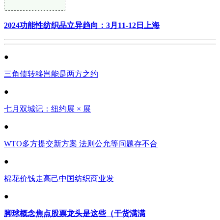
2024功能性纺织品立异趋向：3月11-12日上海
●
三角债转移岂能是两方之约
●
七月双城记：纽约展 × 展
●
WTO多方提交新方案 法则公允等问题存不合
●
棉花价钱走高己中国纺织商业发
●
脚球概念焦点股票龙头是这些（干货满满