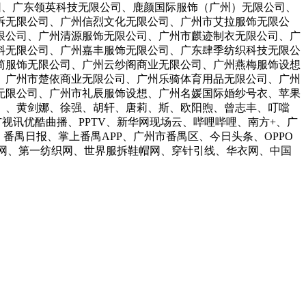
团、广东领英科技无限公司、鹿颜国际服饰（广州）无限公司、
拆无限公司、广州信烈文化无限公司、广州市艾拉服饰无限公
限公司、广州清源服饰无限公司、广州市麒迹制衣无限公司、广
料无限公司、广州嘉丰服饰无限公司、广东肆季纺织科技无限公
简服饰无限公司、广州云纱阁商业无限公司、广州燕梅服饰设想
、广州市楚依商业无限公司、广州乐骑体育用品无限公司、广州
无限公司、广州市礼辰服饰设想、广州名媛国际婚纱号衣、苹果
）、黄剑娜、徐强、胡轩、唐莉、斯、欧阳煦、曾志丰、叮噹
视讯优酷曲播、PPTV、新华网现场云、哔哩哔哩、南方+、广
番禺日报、掌上番禺APP、广州市番禺区、今日头条、OPPO
网、第一纺织网、世界服拆鞋帽网、穿针引线、华衣网、中国