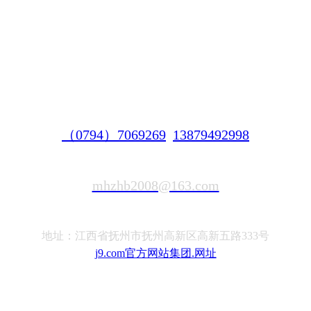
（0794）7069269
13879492998
mhzhb2008@163.com
地址：江西省抚州市抚州高新区高新五路333号
j9.com官方网站集团.网址