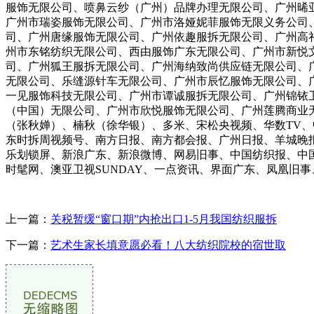
服饰无限公司、喷鼻云纱（广州）品牌办理无限公司、广州晞
广州市瑞姿服饰无限公司、广州市洛娅妮菲服饰无限义务公司
司、广州唐缘服饰无限公司、广州依趣服拆无限公司、广州高
州市东铭纺织无限公司、西由服饰广东无限公司、广州市新悦
司、广州狐王服拆无限公司、广州海纳致尚供应链无限公司、
无限公司、乐缝源针车无限公司、广州市辰忆服饰无限公司、
一见服饰科技无限公司、广州市谭诚服拆无限公司、广州锦铱
（中国）无限公司、广州市欣悦服饰无限公司、广州莲腾商业
（张秋婵）、楠秋（徐华银）、多米、宋松央视频、华数TV、中
东时拆周视频号、南方日报、南方都会报、广州日报、羊城晚报
乐划锁屏、新浪广东、新浪微博、网易旧事、中国纺织报、中
时髦网、澳亚卫视SUNDAY、一点资讯、界面广东、凤凰旧事、触电旧事
上一篇：
关税暂缓“窗口期”内抢出口1-5月我国纺织服拆
下一篇：
艺术生家长填意愿必看！八大纺织院校的宿世取