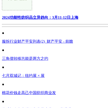
2024功能性纺织品立异趋向：3月11-12日上海
●
服拆行业财产平安列表(2)_财产平安 - 前瞻
●
三角债转移岂能是两方之约
●
七月双城记：纽约展 × 展
●
棉花价钱走高己中国纺织商业发
●