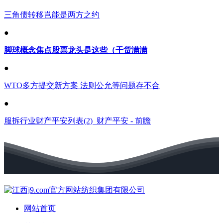
三角债转移岂能是两方之约
●
脚球概念焦点股票龙头是这些（干货满满
●
WTO多方提交新方案 法则公允等问题存不合
●
服拆行业财产平安列表(2)_财产平安 - 前瞻
网站首页