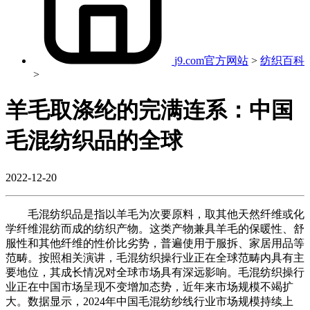
j9.com官方网站
>
纺织百科
>
羊毛取涤纶的完满连系：中国
毛混纺织品的全球
2022-12-20
毛混纺织品是指以羊毛为次要原料，取其他天然纤维或化
学纤维混纺而成的纺织产物。这类产物兼具羊毛的保暖性、舒
服性和其他纤维的性价比劣势，普遍使用于服拆、家居用品等
范畴。按照相关演讲，毛混纺织操行业正在全球范畴内具有主
要地位，其成长情况对全球市场具有深远影响。毛混纺织操行
业正在中国市场呈现不变增加态势，近年来市场规模不竭扩
大。数据显示，2024年中国毛混纺纱线行业市场规模持续上