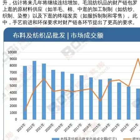
升，估计将来几年将继续连结增加。毛混纺织品的财产链包罗
上逛的原材料供应（如羊毛、棉、中逛的加工制制（如纺纱、
织制、染整）以及下逛的终端发卖（如服拆制制和零售）。此
中，手艺前进和环保要求对财产链各环节提出了更高的要求。