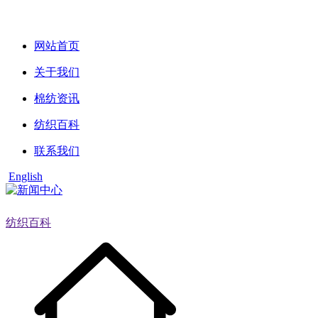
网站首页
关于我们
棉纺资讯
纺织百科
联系我们
English
纺织百科