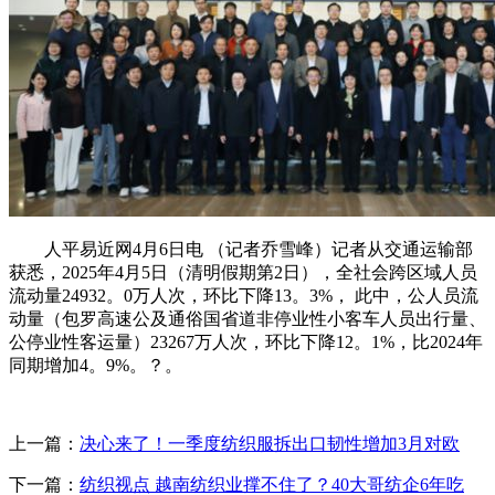
人平易近网4月6日电 （记者乔雪峰）记者从交通运输部
获悉，2025年4月5日（清明假期第2日），全社会跨区域人员
流动量24932。0万人次，环比下降13。3%， 此中，公人员流
动量（包罗高速公及通俗国省道非停业性小客车人员出行量、
公停业性客运量）23267万人次，环比下降12。1%，比2024年
同期增加4。9%。？。
上一篇：
决心来了！一季度纺织服拆出口韧性增加3月对欧
下一篇：
纺织视点 越南纺织业撑不住了？40大哥纺企6年吃