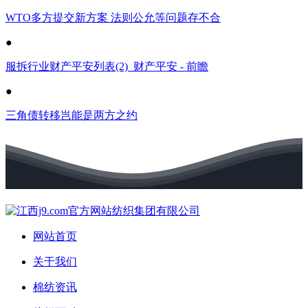
WTO多方提交新方案 法则公允等问题存不合
●
服拆行业财产平安列表(2)_财产平安 - 前瞻
●
三角债转移岂能是两方之约
网站首页
关于我们
棉纺资讯