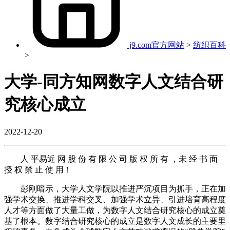
j9.com官方网站
>
纺织百科
>
大学-同方知网数字人文结合研
究核心成立
2022-12-20
人 平易近 网 股 份 有 限 公 司 版 权 所 有 ，未 经 书 面
授 权 禁 止 使 用！
彭刚暗示，大学人文学院以推进严沉项目为抓手，正在加
强学术交换、推进学科交叉、加强学术立异、引进培育高程度
人才等方面做了大量工做，为数字人文结合研究核心的成立奠
基了根本。数字结合研究核心的成立是数字人文成长的主要里