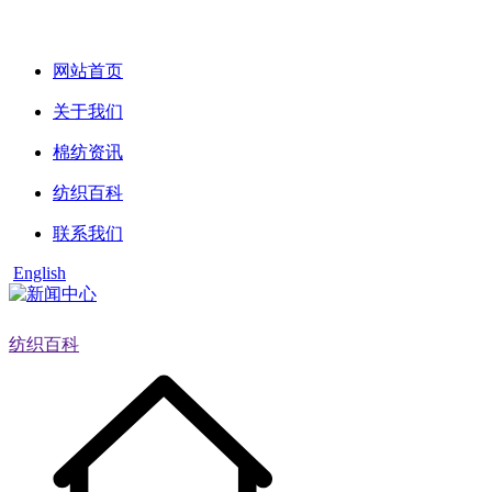
网站首页
关于我们
棉纺资讯
纺织百科
联系我们
English
纺织百科