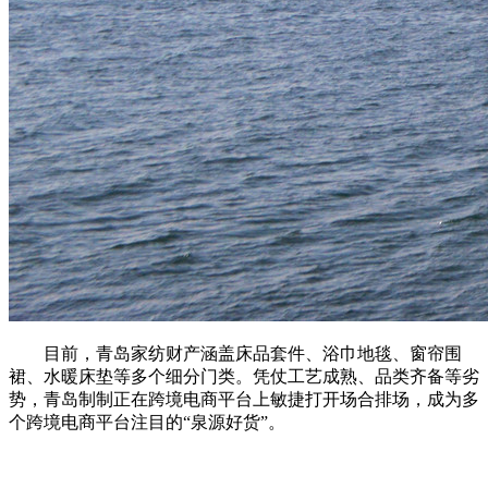
目前，青岛家纺财产涵盖床品套件、浴巾地毯、窗帘围
裙、水暖床垫等多个细分门类。凭仗工艺成熟、品类齐备等劣
势，青岛制制正在跨境电商平台上敏捷打开场合排场，成为多
个跨境电商平台注目的“泉源好货”。