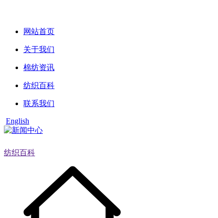
网站首页
关于我们
棉纺资讯
纺织百科
联系我们
English
纺织百科