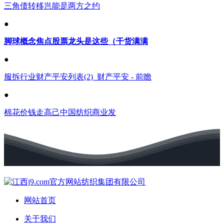
三角债转移岂能是两方之约
●
脚球概念焦点股票龙头是这些（干货满满
●
服拆行业财产平安列表(2)_财产平安 - 前瞻
●
棉花价钱走高己中国纺织商业发
网站首页
关于我们