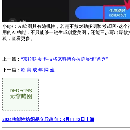
小tips：AI绘图具有随机性，若是不敷对劲多测验考试啊~
用的AI功能，不只能够一键生成创意美图，还能三步写出爆款
狐，查看更多。
上一篇：
“京拉联袂”科技将来科博会拉萨展馆“首秀”
下一篇：
欧 美 成 年 网 坐
2024功能性纺织品立异趋向：3月11-12日上海