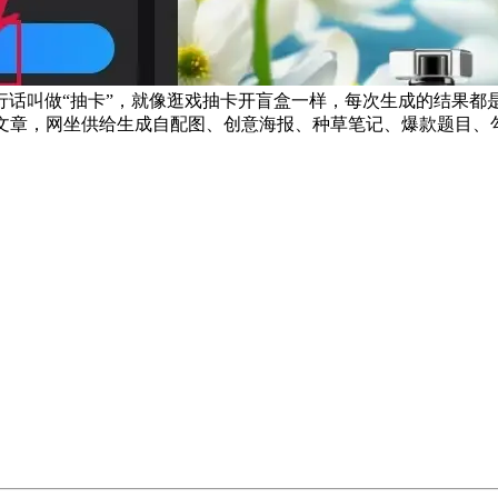
这个行话叫做“抽卡”，就像逛戏抽卡开盲盒一样，每次生成的结果
文章，网坐供给生成自配图、创意海报、种草笔记、爆款题目、勾当