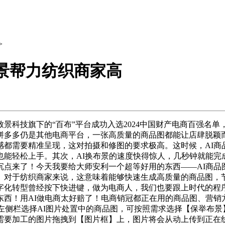
>
布景帮力纺织商家高
科技旗下的“百布”平台成功入选2024中国财产电商百强名单
拼多多仍是其他电商平台，一张高质量的商品图都能让店肆脱颖
都需要精准呈现，这对拍摄和修图的要求极高。这时候，AI商
能轻松上手。其次，AI换布景的速度快得惊人，几秒钟就能完
沉点来了！今天我要给大师安利一个超等好用的东西——AI商品
。对于纺织商家来说，这意味着能够快速生成高质量的商品图，
字化转型曾经按下快进键，做为电商人，我们也要跟上时代的程序
西！用AI做电商太好赔了！电商销冠都正在用的商品图、营销
在左侧栏选择AI图片处置中的商品图，可按照需求选择【保举布
需要加工的图片拖拽到【图片框】上，图片将会从动上传到正在线