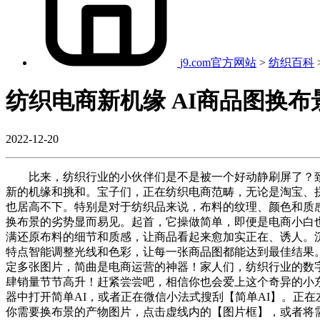
j9.com官方网站
>
纺织百科
纺织电商新机缘 AI商品图换
2022-12-20
比来，纺织行业的小伙伴们是不是被一个好动静刷屏了？致景
新的机缘和挑和。宝子们，正在纺织电商范畴，无论是淘宝、
也居高不下。特别是对于纺织品来说，布料的纹理、颜色和质感
换布景的劣势显而易见。起首，它操做简单，即便是电商小白也
满还原布料的细节和质感，让商品看起来愈加实正在、诱人。
特点智能调整光线和色彩，让每一张商品图都能达到最佳结果
定多张图片，简曲是电商运营的神器！家人们，纺织行业的数
肆销量节节高升！赶紧尝尝吧，相信你也会爱上这个奇异的小东
器中打开简单AI，或者正在微信小法式搜刮【简单AI】。正
你需要换布景的产物图片，点击虚线内的【图片框】，或者将