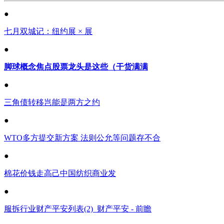
●
七月双城记：纽约展 × 展
●
脚球概念焦点股票龙头是这些（干货满满
●
三角债转移岂能是两方之约
●
WTO多方提交新方案 法则公允等问题存不合
●
棉花价钱走高己中国纺织商业发
●
服拆行业财产平安列表(2)_财产平安 - 前瞻