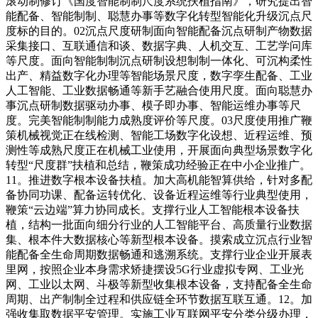
滚动制修订《国度智能制制尺度系统扶植指南》，研究提出智
能配备、智能制制、聪慧办事等数字化转型智能化升级沉点尺
度标的目的。02沉点尺度研制面向智能配备沉点研制产物数据
采集接口、互联通信和谈、数据字典、人机交互、工艺学问库
等尺度。面向智能制制沉点研制设想制制一体化、可沉构柔性
出产、精益数字化办理等智能场景尺度，数字孪生配备、工业
人工智能、工业数据畅通等新手艺融合使用尺度。面向聪慧办
事沉点研制数据驱动办事、模子即办事、智能运维办事等尺
度。完美智能制制能力成熟度评价等尺度。03尺度使用推广鞭
策机械视觉正在线检测、智能工场数字化设想、近程运维、预
测性等成熟尺度正在机械工业使用，开展面向典型场景数字化
转型“尺度群”扶植和总结，鞭策成功经验正在中小企业推广。
11。推进数字根本设备扶植。加大高机能智算供给，针对多配
备协同功课、配备运转优化、设备近程运维等行业典型使用，
鞭策“云边端”算力协同成长。支撑行业人工智能根本设备扶
植，结构一批面向细分行业的人工智能平台、高质量行业数据
集、根本件大数据核心等新型根本设备。摸索成立沉点行业智
能配备全生命周期数据畅通和逃溯系统。支撑行业企业开展表
里网，按照企业本身需求矫捷摆设5G行业虚拟专网、工业光
网、工业以太网、斗极等新型收集根本设备，支持配备全生命
周期、出产制制全过程和供应链全环节数据互联互通。12。加
强收集取数据平安管理。实施工业互联网平安分类分级办理，