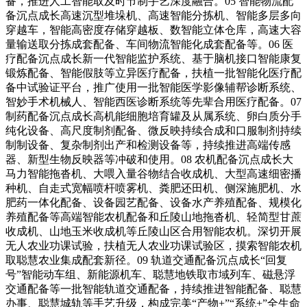
备，推进人工智能取及时节制手艺深度融合。05 智能物流配
备沉点成长高速沉型堆垛机、高速智能分拣机、智能多层多向
穿越车，智能高密度存储穿越板、数智能立体仓库，高速大容
量输送取分拣成套配备、车间物流智能化成套配备等。06 医
疗配备沉点成长新一代智能监护系统、基于脑机接口智能康复
锻炼配备、智能假肢等立异医疗配备，扶植一批智能化医疗配
备中试验证平台，推广使用一批智能医学影像辅帮诊断系统、
智妙手术机械人、智能西医诊断系统等先辈合用医疗配备。07
制药配备沉点成长高机能细胞培育罐及从属系统、卵白质分手
纯化设备、高尺度制剂配备、微反映持续合成和口服制剂持续
制制设备、复杂制剂出产和检测设备等，持续推进高端传感
器、新型生物反映器等冲破和使用。08 农机配备沉点成长大
马力智能拖沓机、大喂入量谷物结合收成机、大型高速细密播
种机、自走式宽幅喷杆喷雾机、粪肥还田机、侧深施肥机、水
肥药一体化配备、设备园艺配备、设备水产养殖配备、规模化
养殖配备等高端智能农机配备和丘陵山地拖沓机、轻简型甘蔗
收成机、山地玉米收成机等丘陵山区合用智能农机。深切开展
无人农业功课试验，扶植无人农业功课试验区，摸索智能农机
取聪慧农业集成配套新径。09 轨道交通配备沉点成长“回复
号”智能动车组、新能源机车、聪慧地铁取市域列车、磁悬浮
交通配备等一批智能轨道交通配备，持续推进智能配备、聪慧
办事、聪慧城轨等手艺升级，构成完美“产物+”“系统+”全生命