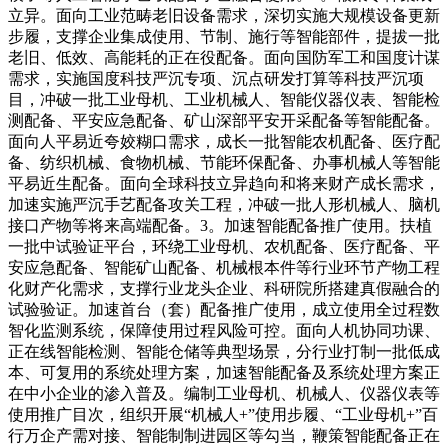
立异。面向工业范畴老旧设备需求，深切实施大规模设备更新
步履，支撑企业集成使用、节制、施行等智能部件，提拔一批
老旧、低效、高能耗的正在役配备。面向国防军工和国度计谋
需求，实施国度科技严沉专项、沉点研发打算等科技严沉项
目，冲破一批工业母机、工业机械人、智能仪器仪表、智能检
测配备、平安应急配备、矿山深部平安开采配备等智能配备。
面向人平易近夸姣糊口需求，成长一批智能农机配备、医疗配
备、纺织机械、食物机械、节能环保配备、办事机械人等智能
平易近生配备。面向全球科技立异趋向和将来财产成长需求，
加速实施严沉手艺配备攻关工程，冲破一批人形机械人、脑机
接口产物等将来高端配备。3。加速智能配备推广使用。扶植
一批中试验证平台，环绕工业母机、农机配备、医疗配备、平
安应急配备、智能矿山配备、机械根本件等行业环节产物工程
化财产化需求，支撑行业龙头企业、科研院所搭建真假融合的
试验验证。加速首台（套）配备推广使用，成立使用全过程数
智化监测系统，保障使用过程风险可控。面向人机协同功课、
正在线智能检测、智能仓储等典型场景，分行业打制一批低成
本、可复用的系统处理方案，加速智能配备及系统处理方案正
在中小企业的渗入普及。编制工业母机、机械人、仪器仪表等
使用推广目次，组织开展“机械人+”使用步履、“工业母机+”百
行万企产需对接、智能制制进园区等勾当，鞭策智能配备正在