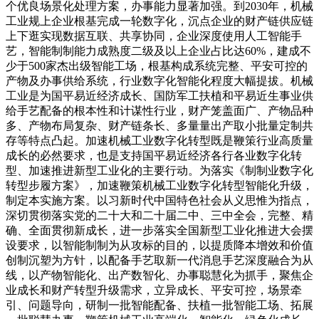
个优良场景化处理方案，办事能力显著加强。到2030年，机械
工业规上企业根基完成一轮数字化，沉点企业的财产链供应链
上下逛实现数据互联、共享协同，企业深度使用人工智能手
艺，智能制制能力成熟度二级及以上企业占比达60%，建成不
少于500家杰出级智能工场，根基构成系统完整、平安可控的
产物及办事供给系统，行业数字化智能化程度大幅提拔。机械
工业是为国平易近经济成长、国防军工扶植和平易近生事业供
给手艺配备的根本性和计谋性行业，财产笼盖面广、产物品种
多、产物布局复杂、财产链条长、多量量出产取小批量定制共
存等特点凸起。加速机械工业数字化转型既是鞭策行业高质量
成长的必然要求，也是支持国平易近经济各行各业数字化转
型、加速推进新型工业化的主要行动。为落实《制制业数字化
转型步履方案》，加速鞭策机械工业数字化转型智能化升级，
制定本实施方案。以习新时代中国特色社会从义思惟为指点，
深切贯彻落实党的二十大和二十届二中、三中全会，完整、精
确、全面贯彻新成长，进一步落实全国新型工业化推进大会摆
设要求，以智能制制为从攻标的目的，以提质降本增效和价值
创制沉塑为方针，以配备手艺取新一代消息手艺深度融合为从
线，以产物智能化、出产数智化、办事聪慧化为抓手，聚焦企
业成长和财产转型升级需求，立异成长、平安可控，场景牵
引、问题导向，研制一批智能配备、扶植一批智能工场、拓展