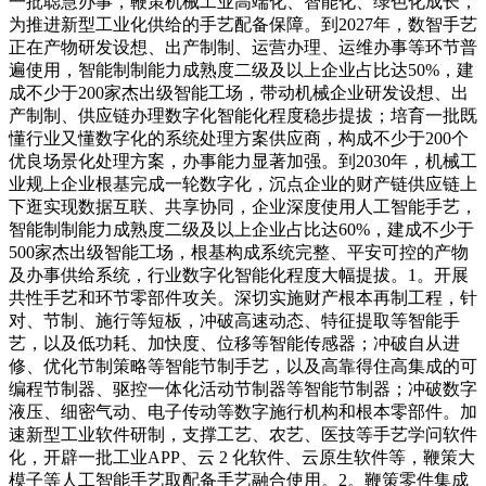
一批聪慧办事，鞭策机械工业高端化、智能化、绿色化成长，
为推进新型工业化供给的手艺配备保障。到2027年，数智手艺
正在产物研发设想、出产制制、运营办理、运维办事等环节普
遍使用，智能制制能力成熟度二级及以上企业占比达50%，建
成不少于200家杰出级智能工场，带动机械企业研发设想、出
产制制、供应链办理数字化智能化程度稳步提拔；培育一批既
懂行业又懂数字化的系统处理方案供应商，构成不少于200个
优良场景化处理方案，办事能力显著加强。到2030年，机械工
业规上企业根基完成一轮数字化，沉点企业的财产链供应链上
下逛实现数据互联、共享协同，企业深度使用人工智能手艺，
智能制制能力成熟度二级及以上企业占比达60%，建成不少于
500家杰出级智能工场，根基构成系统完整、平安可控的产物
及办事供给系统，行业数字化智能化程度大幅提拔。1。开展
共性手艺和环节零部件攻关。深切实施财产根本再制工程，针
对、节制、施行等短板，冲破高速动态、特征提取等智能手
艺，以及低功耗、加快度、位移等智能传感器；冲破自从进
修、优化节制策略等智能节制手艺，以及高靠得住高集成的可
编程节制器、驱控一体化活动节制器等智能节制器；冲破数字
液压、细密气动、电子传动等数字施行机构和根本零部件。加
速新型工业软件研制，支撑工艺、农艺、医技等手艺学问软件
化，开辟一批工业APP、云 2 化软件、云原生软件等，鞭策大
模子等人工智能手艺取配备手艺融合使用。2。鞭策零件集成