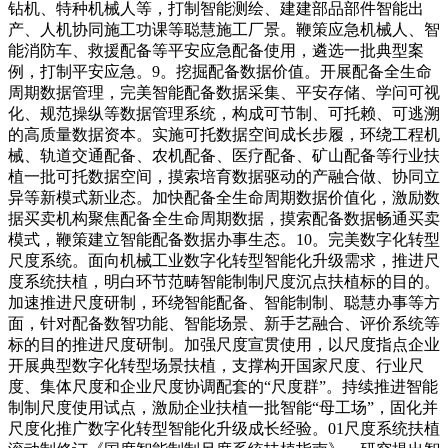
钻机、特种机械人等，打制智能测绘、建建部品部件智能出
产、人机协同施工功课等聪慧施工厂景。鞭策应急机械人、智
能消防车、救援配备等平安应急配备使用，遴选一批典型案
例，打制平安应急。9。挖掘配备数据价值。开展配备全生命
周期数据管理，完美智能配备数据采集、平安存储、学问可视
化、规范操纵等数据管理系统，构成可节制、可托赖、可逃溯
的高质量数据资本。实施可托数据空间成长步履，环绕工程机
械、轨道交通配备、农机配备、医疗配备、矿山配备等行业扶
植一批可托数据空间，摸索培育数据驱动的产融合做、协同立
异等新模式新业态。加快配备全生命周期数据价值化，激励数
据买卖机构聚焦配备全生命周期数据，摸索配备数据畅通买卖
模式，鞭策建立智能配备数据办事生态。10。完美数字化转型
尺度系统。面向机械工业数字化转型智能化升级需求，推进尺
度系统扶植，明白环节范畴智能制制尺度沉点扶植标的目的。
加速推进尺度研制，环绕智能配备、智能制制、聪慧办事等方
面，针对配备数智功能、智能场景、新手艺融合、评价系统等
标的目的推进尺度研制。加强尺度宣贯使用，以尺度指点企业
开展典型数字化转型场景扶植，支撑构开国家尺度、行业尺
度、集体尺度和企业尺度协调配套的“尺度群”。持续推进智能
制制尺度使用试点，激励企业扶植一批智能“母工场”，固化并
尺度化推广数字化转型智能化升级成长经验。01尺度系统扶植