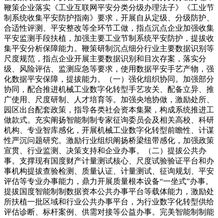
鞭策企业落实《工业互联网平安分类分级办理法子》《工业节
制系统收集平安防护指南》要求，开展自从定级、分级防护、
合适性评测、平安整改等全环节工做，指点沉点企业加强收集
平安监测手段扶植，加强主要工业节制系统平安防护，提拔收
集平安分析保障能力。鞭策研制沉点细分行业主要数据识别等
尺度规范，指点企业开展主要数据识别和目次存案，落实分
级、风险评估、监测应急等要求，使用数据平安手艺产物，强
化数据平安保障，提拔能力。（一）强化组织协同。加强部分
协同，配合推进机械工业数字化转型手艺攻关、配备立异、推
广使用、尺度研制、人才培育等。加强央地协做，激励处所、
园区出台配套政策，指导各类社会资本集聚，构成系统推进工
做款式。充实阐扬智能制制专家征询委员会及相关高校、科研
机构、专业智库感化，开展机械工业数字化转型前瞻性、计谋
性严沉问题研究。激励行业组织阐扬桥梁纽带感化，加强政策
宣贯、行业监测、决策支持和企业办事。（二）提拔公共办
事。支撑现有国度财产计量测试核心、尺度试验验证平台和办
事机构提拔查验检测、质量认证、计量测试、征询规划、平安
评估等专业办事能力，鼎力开展质量根本设备“一坐式”办事。
提拔国度智能制制数据资本公共办事平台等载体能力，激励处
所扶植一批区域和行业公共办事平台，为行业数字化转型供给
评估诊断、标杆案例、供需对接等公益办事。完美智能制制能