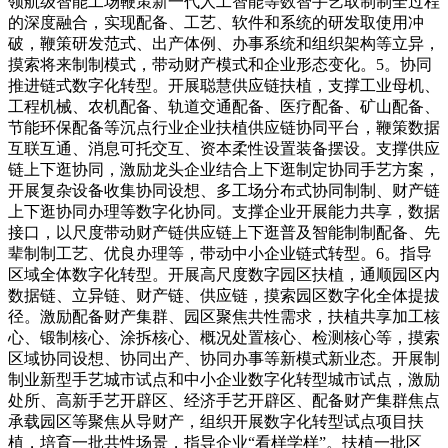
领航级智能工场鞭策新一代人工智能等数智手艺取制制全过程
的深度融合，实现配备、工艺、软件和系统的研发取使用冲
破，鞭策研发范式、出产体例、办事系统和组织架构等立异，
摸索将来制制模式，带动财产模式和企业形态变化。5。协同
推进链式数字化转型。开展聪慧供应链扶植，支撑工业母机、
工程机械、农机配备、轨道交通配备、医疗配备、矿山配备、
节能环保配备等沉点行业企业扶植供应链协同平台，鞭策数据
互联互通、消息可托交互、资本柔性设置装备摆设。支撑供应
链上下逛协同，激励龙头企业结合上下逛制定协同手艺方案，
开展复杂设备收集协同设想、多工场分布式协同制制、财产链
上下逛协同办理等数字化协同。支撑企业开展能力共享，数据
接口，以尺度带动财产链供应链上下逛普及智能制制配备、先
辈制制工艺、优良办理等，带动中小企业链式转型。6。指导
区域全体数字化转型。开展高尺度数字园区扶植，通顺园区内
数据链、立异链、财产链、供应链，摸索园区数字化全体提拔
径。激励配备财产集群、园区聚焦共性需求，扶植共享加工核
心、锻制核心、涂拆核心、概况处置核心、检测核心等，摸索
区域协同设想、协同出产、协同办事等新模式新业态。开展制
制业新型手艺城市试点和中小企业数字化转型城市试点，激励
处所、高新手艺开辟区、经济手艺开辟区、配备财产集群焦点
承载园区等聚焦从导财产，组织开展数字化转型试点项目扶
植，培育一批共性场景，指导企业“看样学样”。扶植一批区