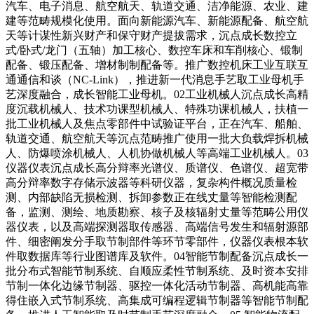
汽车、电子消息、航空航天、轨道交通、洁净能源、农业、建
建等范畴规模化使用。面向新能源汽车、新能源配备、航空航
天等计谋性新兴财产和保守财产提拔需求，沉点成长数控立
式/卧式/龙门（五轴）加工核心、数控车床和车削核心、锻制
配备、锻压配备、增材制制配备等。推广数控机床工业互联互
通通信和谈（NC-Link），推进新一代消息手艺取工业母机手
艺深度融合，成长智能工业母机。02工业机械人沉点成长高精
度沉载机械人、技术功课型机械人、特殊功课机械人，扶植一
批工业机械人及焦点零部件中试验证平台，正在汽车、船舶、
轨道交通、航空航天等沉点范畴推广使用一批大负载焊拆机械
人、防爆喷涂机械人、人机协做机械人等高端工业机械人。03
仪器仪表沉点成长高分辩率光谱仪、质谱仪、色谱仪、超宽带
高分辩率数字存储示波器等科研仪器，复杂构件概况质量检
测、内部缺陷无损检测、拆卸参数正在线丈量等智能检测配
备，监测、测绘、地质勘察、核子及核辐射丈量等范畴公用仪
器仪表，以及高端探测器取传感器、高端信号发生和辐射源部
件、细密阐发分手取节制部件等环节零部件，仪器仪表根本软
件取数据库等行业图谱库及软件。04智能节制配备沉点成长一
批分布式智能节制系统、自顺应柔性节制系统、及时资本安排
节制一体化边缘节制器、驱控一体化活动节制器、高机能高靠
得住嵌入式节制系统、高集成可编程逻辑节制器等智能节制配