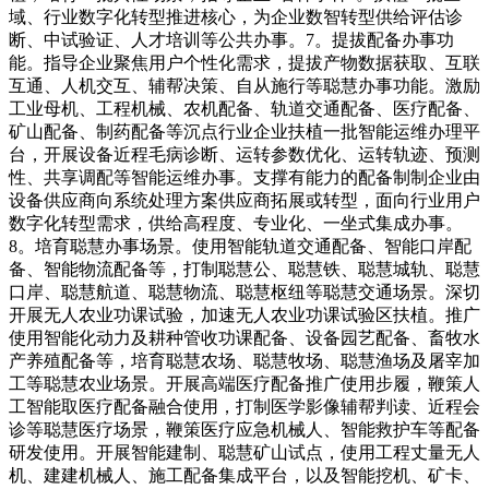
域、行业数字化转型推进核心，为企业数智转型供给评估诊
断、中试验证、人才培训等公共办事。7。提拔配备办事功
能。指导企业聚焦用户个性化需求，提拔产物数据获取、互联
互通、人机交互、辅帮决策、自从施行等聪慧办事功能。激励
工业母机、工程机械、农机配备、轨道交通配备、医疗配备、
矿山配备、制药配备等沉点行业企业扶植一批智能运维办理平
台，开展设备近程毛病诊断、运转参数优化、运转轨迹、预测
性、共享调配等智能运维办事。支撑有能力的配备制制企业由
设备供应商向系统处理方案供应商拓展或转型，面向行业用户
数字化转型需求，供给高程度、专业化、一坐式集成办事。
8。培育聪慧办事场景。使用智能轨道交通配备、智能口岸配
备、智能物流配备等，打制聪慧公、聪慧铁、聪慧城轨、聪慧
口岸、聪慧航道、聪慧物流、聪慧枢纽等聪慧交通场景。深切
开展无人农业功课试验，加速无人农业功课试验区扶植。推广
使用智能化动力及耕种管收功课配备、设备园艺配备、畜牧水
产养殖配备等，培育聪慧农场、聪慧牧场、聪慧渔场及屠宰加
工等聪慧农业场景。开展高端医疗配备推广使用步履，鞭策人
工智能取医疗配备融合使用，打制医学影像辅帮判读、近程会
诊等聪慧医疗场景，鞭策医疗应急机械人、智能救护车等配备
研发使用。开展智能建制、聪慧矿山试点，使用工程丈量无人
机、建建机械人、施工配备集成平台，以及智能挖机、矿卡、