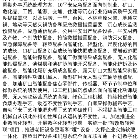
周期办事系统处理方案。10平安应急配备面向制制业、矿山、
危化品、工贸、能源、交通、住建等沉点行业范畴素质平安程
度提拔需求，以及洪涝、干旱、台风、丛林草原火警、地质灾
祸、地动等天然灾祸防备和应急救援措置需要，沉点成长监测
预警配备、应急通信配备、公用平安出产配备设备、平安材料
及产物、个别防护配备、抢险救援措置配备、消防灭火配备、
应急保障配备等，鞭策配备向智能化、轻型化、尺度化标的目
的成长。11矿山配备沉点成长智能快掘成套配备、硬岩截割掘
进配备、智能钻探配备、智能工做面综采成套配备、无人化智
能钻爆配备、薄煤层和薄矿脉智能开采配备、智能化铲拆及运
输配备、智能化尾矿充填成套配备、露天矿山大型智能采剥配
备、智能特种功课机械人、新型矿用无人驾驶车辆等焦点配
备。加速矿山智能配备焦点零部件、传感器、环节节制单位和
操做系统的研发使用。12工程机械沉点成长面向智能化功课场
景、无人驾驶运营系统的高端、绿色工程机械，持续推进智能
负载办理手艺、动态不变性节制手艺、自顺应操做辅帮手艺、
自动平安手艺和能源办理手艺的冲破使用，不竭提高智能工程
机械自从识此外精准性和自从运转的不变性。4。加速推进企
业数智化转型。开展数字化转型步履，实施一批“智改数转网
联”项目，推进老旧设备更新和“哑” 设备，支撑企业实施软硬
一体化，鞭策出产设备和消息系统全面互联互通，推进数字化