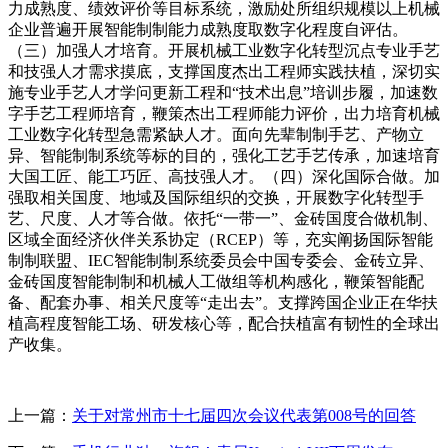
力成熟度、绩效评价等目标系统，激励处所组织规模以上机械
企业普遍开展智能制制能力成熟度取数字化程度自评估。
（三）加强人才培育。开展机械工业数字化转型沉点专业手艺
和技强人才需求摸底，支撑国度杰出工程师实践扶植，深切实
施专业手艺人才学问更新工程和“技术出息”培训步履，加速数
字手艺工程师培育，鞭策杰出工程师能力评价，出力培育机械
工业数字化转型急需紧缺人才。面向先辈制制手艺、产物立
异、智能制制系统等标的目的，强化工艺手艺传承，加速培育
大国工匠、能工巧匠、高技强人才。（四）深化国际合做。加
强取相关国度、地域及国际组织的交换，开展数字化转型手
艺、尺度、人才等合做。依托“一带一”、金砖国度合做机制、
区域全面经济伙伴关系协定（RCEP）等，充实阐扬国际智能
制制联盟、IEC智能制制系统委员会中国专委会、金砖立异、
金砖国度智能制制和机械人工做组等机构感化，鞭策智能配
备、配套办事、相关尺度等“走出去”。支撑跨国企业正在华扶
植高程度智能工场、研发核心等，配合扶植富有韧性的全球出
产收集。
上一篇：
关于对常州市十七届四次会议代表第008号的回答