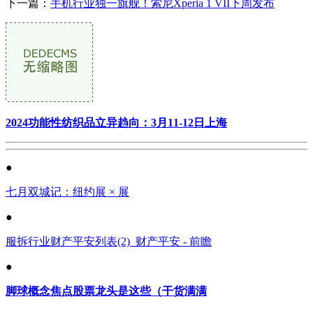
下一篇：
手机行业独一旗舰！索尼Xperia 1 VII下周发布
2024功能性纺织品立异趋向：3月11-12日上海
●
七月双城记：纽约展 × 展
●
服拆行业财产平安列表(2)_财产平安 - 前瞻
●
脚球概念焦点股票龙头是这些（干货满满