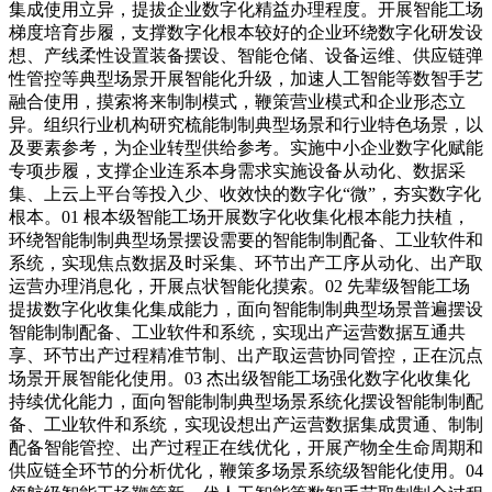
集成使用立异，提拔企业数字化精益办理程度。开展智能工场
梯度培育步履，支撑数字化根本较好的企业环绕数字化研发设
想、产线柔性设置装备摆设、智能仓储、设备运维、供应链弹
性管控等典型场景开展智能化升级，加速人工智能等数智手艺
融合使用，摸索将来制制模式，鞭策营业模式和企业形态立
异。组织行业机构研究梳能制制典型场景和行业特色场景，以
及要素参考，为企业转型供给参考。实施中小企业数字化赋能
专项步履，支撑企业连系本身需求实施设备从动化、数据采
集、上云上平台等投入少、收效快的数字化“微”，夯实数字化
根本。01 根本级智能工场开展数字化收集化根本能力扶植，
环绕智能制制典型场景摆设需要的智能制制配备、工业软件和
系统，实现焦点数据及时采集、环节出产工序从动化、出产取
运营办理消息化，开展点状智能化摸索。02 先辈级智能工场
提拔数字化收集化集成能力，面向智能制制典型场景普遍摆设
智能制制配备、工业软件和系统，实现出产运营数据互通共
享、环节出产过程精准节制、出产取运营协同管控，正在沉点
场景开展智能化使用。03 杰出级智能工场强化数字化收集化
持续优化能力，面向智能制制典型场景系统化摆设智能制制配
备、工业软件和系统，实现设想出产运营数据集成贯通、制制
配备智能管控、出产过程正在线优化，开展产物全生命周期和
供应链全环节的分析优化，鞭策多场景系统级智能化使用。04