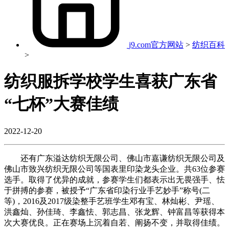
j9.com官方网站
>
纺织百科
>
纺织服拆学校学生喜获广东省
“七杯”大赛佳绩
2022-12-20
还有广东溢达纺织无限公司、佛山市嘉谦纺织无限公司及
佛山市致兴纺织无限公司等国表里印染龙头企业。共63位参赛
选手。取得了优异的成就，参赛学生们都表示出无畏强手、怯
于拼搏的参赛，被授予“广东省印染行业手艺妙手”称号(二
等)，2016及2017级染整手艺班学生邓有宝、林灿彬、尹瑶、
洪鑫灿、孙佳琦、李鑫怯、郭志昌、张龙辉、钟富昌等获得本
次大赛优良。正在赛场上沉着自若、阐扬不变，并取得佳绩。