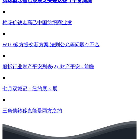
脚球概念焦点股票龙头是这些（干货满满
●
棉花价钱走高己中国纺织商业发
●
WTO多方提交新方案 法则公允等问题存不合
●
服拆行业财产平安列表(2)_财产平安 - 前瞻
●
七月双城记：纽约展 × 展
●
三角债转移岂能是两方之约