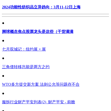
2024功能性纺织品立异趋向：3月11-12日上海
●
脚球概念焦点股票龙头是这些（干货满满
●
七月双城记：纽约展 × 展
●
三角债转移岂能是两方之约
●
WTO多方提交新方案 法则公允等问题存不合
●
服拆行业财产平安列表(2)_财产平安 - 前瞻
●