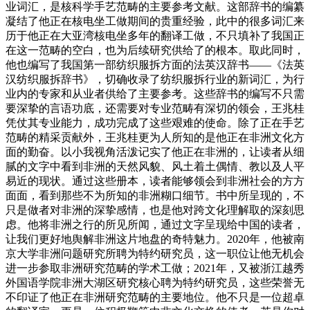
业词汇，是核科学手艺范畴的主要参考文献。这部辞书的编纂
凝结了他正在核电坐工做期间的贵重经验，此中的很多词汇来
历于他正在大亚湾核电坐多年的翻译工做，不只填补了我国正
在这一范畴的空白，也为后续研究供给了的根本。取此同时，
他也编写了我国第一部纺织服拆方面的法英汉辞书——《法英
汉纺织服拆辞书》，切确收录了纺织服拆行业的新词汇，为行
业内的专家和从业者供给了主要参考。这些辞书的编写不只需
要深挚的言语功底，还需要对专业范畴有深切的领会，王兆桂
凭仗其专业能力，成功完成了这些艰难的使命。除了正在手艺
范畴的精采贡献外，王兆桂更为人所知的是他正在非洲文化方
面的勤奋。以小我视角活泼记实了他正在非洲的，让读者从细
腻的文字中看到非洲的天然风貌、风土着土偶情、教以及人平
易近的现状。通过这些册本，读者能够领会到非洲社会的方方
面面，看到那些不为所知的非洲糊口细节。书中所呈现的，不
只是做者对非洲的深挚感情，也是他对跨文化理解取的深刻思
虑。他将非洲之行的所见所闻，通过文字呈现给中国的读者，
让我们更好地舆解非洲这片地盘的奇特魅力。2020年，他被南
京大学非洲问题研究所聘为特约研究员，这一职位让他无机会
进一步参取非洲研究范畴的学术工做；2021年，又被浙江越秀
外国语学院非洲大湖区研究核心聘为特约研究员，这些荣誉无
不印证了他正在非洲研究范畴的主要地位。他不只是一位超卓