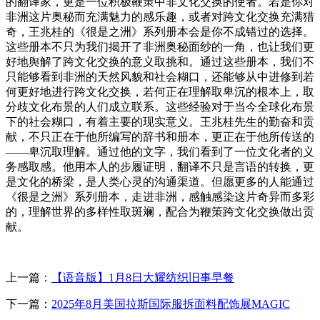
的翻译家，更是一位积极鞭策中非文化交换的使者。若是你对
非洲这片奥秘而充满魅力的感乐趣，或者对跨文化交换充满猎
奇，王兆桂的《很是之洲》系列册本会是你不成错过的选择。
这些册本不只为我们揭开了非洲奥秘面纱的一角，也让我们更
好地舆解了跨文化交换的意义取挑和。通过这些册本，我们不
只能够看到非洲的天然风貌和社会糊口，还能够从中进修到若
何更好地进行跨文化交换，若何正在理解取卑沉的根本上，取
分歧文化布景的人们成立联系。这些经验对于当今全球化布景
下的社会糊口，有着主要的现实意义。王兆桂先生的勤奋和贡
献，不只正在于他所编写的辞书和册本，更正在于他所传送的
——卑沉取理解。通过他的文字，我们看到了一位文化者的义
务感取感。他用本人的步履证明，翻译不只是言语的转换，更
是文化的桥梁，是人类心灵的沟通渠道。但愿更多的人能通过
《很是之洲》系列册本，走进非洲，感触感染这片奇异而多彩
的，理解世界的多样性取斑斓，配合为鞭策跨文化交换做出贡
献。
上一篇：
【语音版】1月8日大耀纺织旧事早餐
下一篇：
2025年8月美国拉斯国际服拆面料配饰展MAGIC