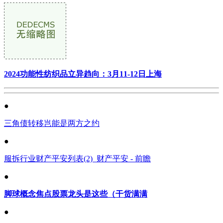
2024功能性纺织品立异趋向：3月11-12日上海
●
三角债转移岂能是两方之约
●
服拆行业财产平安列表(2)_财产平安 - 前瞻
●
脚球概念焦点股票龙头是这些（干货满满
●