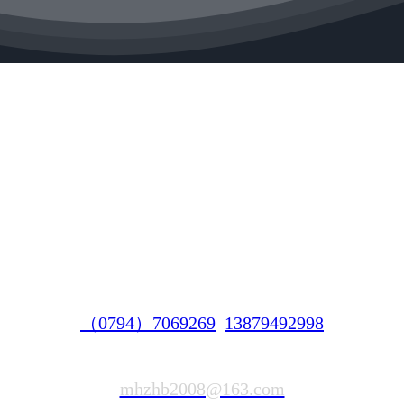
（0794）7069269
13879492998
mhzhb2008@163.com