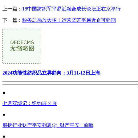
上一篇：
18中国纺织军平易近融合成长论坛正在京举行
下一篇：
税务总局放大招！运营坚苦平易近企可延期
2024功能性纺织品立异趋向：3月11-12日上海
●
七月双城记：纽约展 × 展
●
服拆行业财产平安列表(2)_财产平安 - 前瞻
●