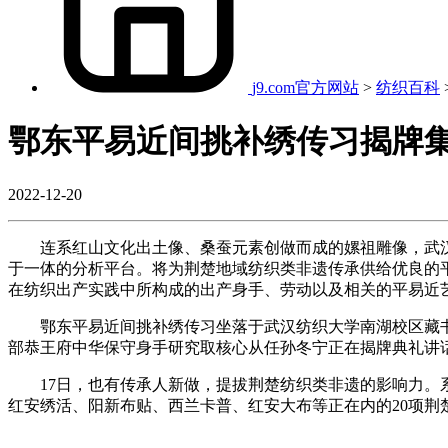
j9.com官方网站
>
纺织百科
鄂东平易近间挑补绣传习揭牌
2022-12-20
连系红山文化出土像、桑蚕元素创做而成的嫘祖雕像，武汉
于一体的分析平台。将为荆楚地域纺织类非遗传承供给优良的
在纺织出产实践中所构成的出产身手、劳动以及相关的平易近
鄂东平易近间挑补绣传习坐落于武汉纺织大学南湖校区藏书
部恭王府中华保守身手研究取核心从任孙冬宁正在揭牌典礼讲话
17日，也有传承人新做，提拔荆楚纺织类非遗的影响力。系
红安绣活、阳新布贴、西兰卡普、红安大布等正在内的20项荆