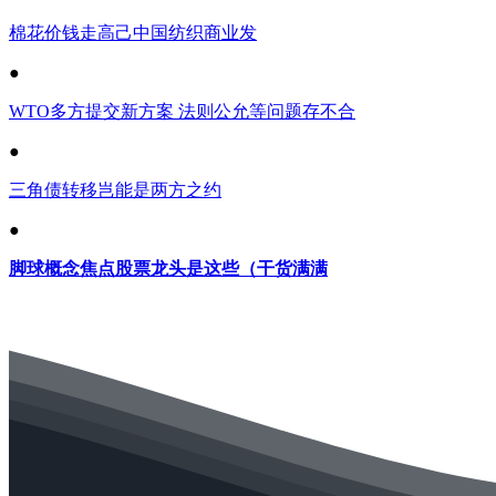
棉花价钱走高己中国纺织商业发
●
WTO多方提交新方案 法则公允等问题存不合
●
三角债转移岂能是两方之约
●
脚球概念焦点股票龙头是这些（干货满满