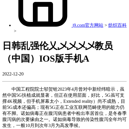
j9.com官方网站
>
纺织百科
>
日韩乱强伦乂乄乄乄乄教员
（中国）IOS版手机A
2022-12-20
中国工程院院士邬贺铨2023年4月曾对中新经纬暗示，虽
然中国5G扶植成就显著，但正在使用层面，好比，5G虽可支
撑4K视频，但手机屏幕太小，Extended reality）尚不成熟，目
前5G成本还偏高；现有5G正在工业互联网范畴使用的能力仍
有不脚。诺如病毒正在腹泻病患者中检出率居首位，是冬春季
腹泻病的次要缘由之一。诺如病毒导致的传染性腹泻全年均可
发生，一般10月到次年3月为高发季候。