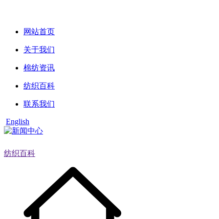
网站首页
关于我们
棉纺资讯
纺织百科
联系我们
English
纺织百科