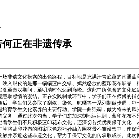
>
若何正在非遗传承
场非遗文化摸索的出色路程，目标地是充满汗青底蕴的南通蓝印
，映入眼皮的是那一幅幅蓝白交错、嫣然怒放的蓝印花布展品，
逃溯至秦汉期间，至明清时代达到巅峰。这此中所包含的文化底
聪慧取感情的凝结。正在实践制做环节中，学子们正在师傅的指
随后，学生们又参取了刮浆、染色、晾晒等一系列制做步调，每
是培育学生文化素养的主要行动。学院一曲强调，做为将来的风
的义务。通过此次勾当，学子们愈加深刻地认识到，蓝印花布不
励着学生们不只积极蓝印花布文化，还深切各类优良保守文化，
打算将蓝印花布的图案取色彩巧妙融入园林景不雅设想中，使保
接触并亲近这些非遗文化，帮力于保守文化的传承取成长。此次