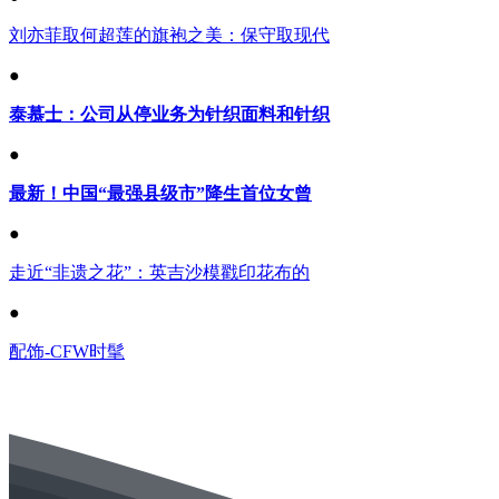
刘亦菲取何超莲的旗袍之美：保守取现代
●
泰慕士：公司从停业务为针织面料和针织
●
最新！中国“最强县级市”降生首位女曾
●
走近“非遗之花”：英吉沙模戳印花布的
●
配饰-CFW时髦