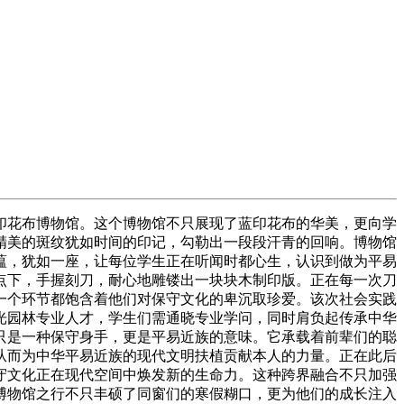
花布博物馆。这个博物馆不只展现了蓝印花布的华美，更向学
精美的斑纹犹如时间的印记，勾勒出一段段汗青的回响。博物馆
蕴，犹如一座，让每位学生正在听闻时都心生，认识到做为平易
点下，手握刻刀，耐心地雕镂出一块块木制印版。正在每一次刀
一个环节都饱含着他们对保守文化的卑沉取珍爱。该次社会实践
光园林专业人才，学生们需通晓专业学问，同时肩负起传承中华
只是一种保守身手，更是平易近族的意味。它承载着前辈们的聪
从而为中华平易近族的现代文明扶植贡献本人的力量。正在此后
守文化正在现代空间中焕发新的生命力。这种跨界融合不只加强
博物馆之行不只丰硕了同窗们的寒假糊口，更为他们的成长注入