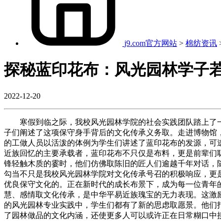
j9.com官方网站
>
棉纺资讯
探秘蓝印花布：风光园林学子
2022-12-20
寒假到临之际，我校风光园林学院的社会实践团队踏上了一
子们阐述了这项保守身手背后的文化传承义务取。走进博物馆
的工做人员以活泼的体例为学生们讲述了蓝印花布的发源，可
近族回忆的主要承载者，蓝印花布不只仅是布料，更是前辈们
锋轻触木质的霎时，他们仿佛取陈旧的匠人们逾越千年对话，
勾当不只是我校风光园林学院对文化传承号召的积极响应，更
优良保守文化的。正在新时代的成长布景下，成为每一位青年
慧、感情取文化传承，是中华平易近族瑰宝的无力表现。这激
的风光园林专业实践中，学生们都有了新的思虑取愿景。他们
了园林做品的文化内涵，还使更多人可以或许正在日常糊口中