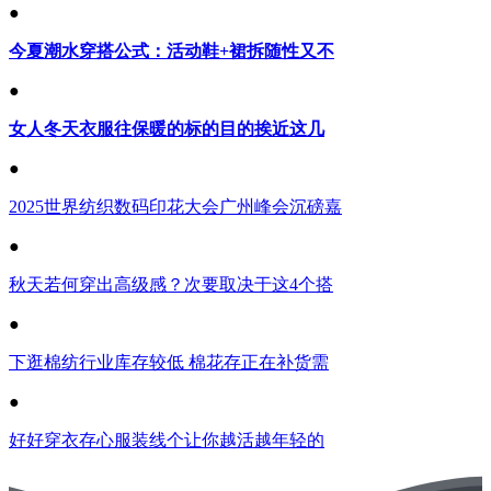
●
今夏潮水穿搭公式：活动鞋+裙拆随性又不
●
女人冬天衣服往保暖的标的目的挨近这几
●
2025世界纺织数码印花大会广州峰会沉磅嘉
●
秋天若何穿出高级感？次要取决于这4个搭
●
下逛棉纺行业库存较低 棉花存正在补货需
●
好好穿衣存心服装线个让你越活越年轻的