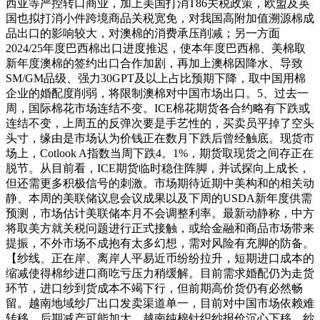
西亚等严控转口商业，加上美国打消T86关税政策，欧盟及英
国也拟打消小件跨境商品关税宽免，对我国高附加值溯源棉成
品出口的影响较大，对澳棉的消费承压削减；另一方面
2024/25年度巴西棉出口进度推迟，使本年度巴西棉、美棉取
新年度澳棉的签约出口合作加剧，再加上澳棉因降水、导致
SM/GM品级、强力30GPT及以上占比预期下降，取中国用棉
企业的婚配度削弱，将限制澳棉对中国市场出口。5、过去一
周，国际棉花市场连结不变。ICE棉花期货各合约略有下跌或
连结不变，上周五的反弹次要是手艺性的，买卖员平掉了空头
头寸，缘由是市场认为价钱正在数月下跌后曾经触底。现货市
场上，Cotlook A指数当周下跌4。1%，期货取现货之间存正在
脱节。从目前看，ICE期货临时稳住阵脚，并试探向上成长，
但还需更多积极信号的刺激。市场期待近期中美构和的相关动
静、本周的美联储议息会议成果以及下周的USDA新年度供需
预测，市场估计美联储本月不会调整利率。最新动静称，中方
将取美方就关税问题进行正式接触，或给金融和商品市场带来
提振，不外市场不成抱有太多幻想，需对风险有充脚的防备。
【纱线、正在岸、离岸人平易近币纷纷拉升，短期进口成本的
缩减使得棉纱进口商吃亏压力稍缓解。目前需求婚配仍为走货
环节，进口纱到货成本不竭下行，但前期高价货仍有必然畅
留。越南地域纱厂出口发卖渠道单一，目前对中国市场依赖难
转移，后期减产可能加大。越南纯棉针织纱报价沉心下移，纱