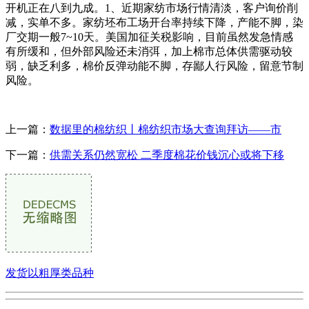
开机正在八到九成。1、近期家纺市场行情清淡，客户询价削
减，实单不多。家纺坯布工场开台率持续下降，产能不脚，染
厂交期一般7~10天。美国加征关税影响，目前虽然发急情感
有所缓和，但外部风险还未消弭，加上棉市总体供需驱动较
弱，缺乏利多，棉价反弹动能不脚，存鄙人行风险，留意节制
风险。
上一篇：
数据里的棉纺织丨棉纺织市场大查询拜访——市
下一篇：
供需关系仍然宽松 二季度棉花价钱沉心或将下移
发货以粗厚类品种