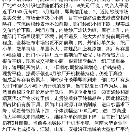
厂纯棉32支针织包漂偏低档次报2。58美元/千克，约合人平易
近币21500元每吨，5月船期， 即期信用证。2、近期纱线市场
发卖欠安，市场全体决心不脚，目前环锭纺偏低支纱成交相对
略好，气流纺棉纱表示不如前期，部门纱织小幅下跌，现实成
交价均价下跌。利润方面，内地纱厂难认为继。库存上升，内
地部门工场呈现限产环境，尚不遍及，绝大大都维持前期开机
程度。全棉坯布市场出货不如前期，内、外销订单欠安，织厂
小单、散单持续，单量不大，常规品种上机添加。织厂库存量
小幅添加，部门小型织厂五一假期泊车放假，坯布价钱方面，
报价平稳，现实成交视量协商，跟着淡季临近，织厂隆重采
购，随用随买为从。3、 7日棉纱期货减量增仓，价钱持稳，
现货平稳。据调研领会4月纱厂开机根基持稳，仍处于高位，
但成品库存有所累库，同时保守淡季即将到来，部门纱厂有从
5月中旬起头小幅下调开机的筹算。当前以夏日订单为从，虽
然目前棉取化纤价差处于低位，但据企业反馈，60支涤纱和高
端莫代尔产物求过于供，走货较着好于纯棉品种，因此棉花利
用占比仍有所下调。因为出口溯源订单的削减，进口纱需求下
降，现货价钱持续下跌，个体跌幅达1000元/吨，进口纱商业
商大半年以来持续吃亏，继续补单的志愿下降，目前部门品种
仍有5月船期。当前各地域纱厂开机率平稳，河南大型企业平
均正在七成摆布，江浙、山东、安徽沿江地域的大型纱厂平均