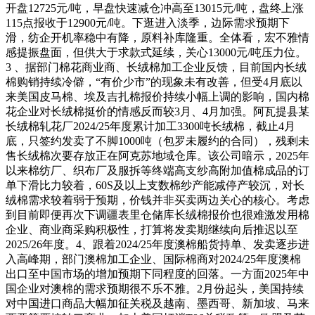
开盘12725元/吨，早盘快速减仓冲高至13015元/吨，盘终上涨
115点报收于12900元/吨。下逛进入淡季，边际需求预期下
滑，纺企开机率稳中有降，原料补库隆重。全体看，宏不雅情
感提振盘面，但供大于求款式延续，关心13000元/吨压力位。
3 、据部门棉花商业商、长绒棉加工企业反馈，目前国内长绒
棉购销持续冷僻，“有价少市”的现象未有改善，但受4月底以
来美国皮马棉、埃及吉扎棉报价持续小幅上调的影响，国内棉
花企业对长绒棉挺价的情感反而较3月、4月加强。阿瓦提县某
长绒棉轧花厂2024/25年度累计加工3300吨长绒棉，截止4月
底，只签约发卖了不脚1000吨（包罗未履约的合同），残剩未
售长绒棉次要存放正在阿克苏地域仓库。该公司暗示，2025年
以来棉纺厂、织布厂及服拆等终端高支纱高附加值棉成品的订
单下滑比力较着，60S及以上支数棉纱产能减停产较沉，对长
绒棉需求较着弱于预期，价钱并非买卖两边关心的核心。考虑
到目前即便再次下调疆表里仓储库长绒棉报价也很难激发用棉
企业、商业商采购积极性，打算将发卖期继续向后推迟以至
2025/26年度。4、跟着2024/25年度澳棉船货持单、发卖逐步进
入高峰期，部门澳棉加工企业、国际棉商对2024/25年度澳棉
出口至中国市场的增加预期下同程度的回落。一方面2025年中
国企业对澳棉的需求预期很不乐不雅。2月份起头，美国持续
对中国进口商品大幅加征关税及越南、墨西哥、新加坡、马来