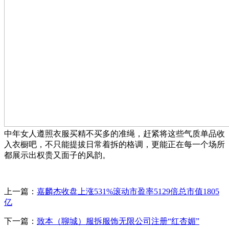
中年女人遵照衣服买精不买多的准绳，赶紧将这些气质单品收
入衣橱吧，不只能提拔日常着拆的格调，更能正在每一个场所
都展示出权贵又面子的风韵。
上一篇：
嘉麟杰收盘上涨531%滚动市盈率5129倍总市值1805
亿
下一篇：
致本（聊城）服拆服饰无限公司注册“红杏媚”