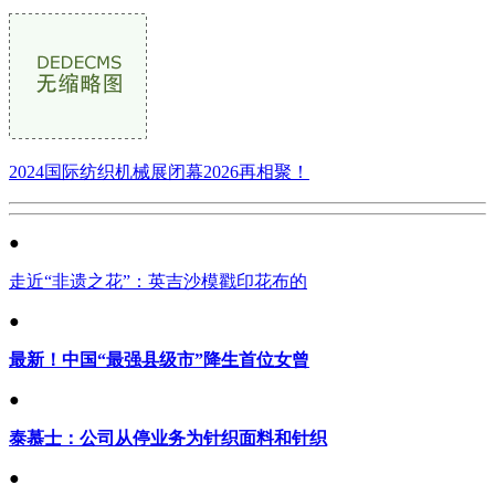
2024国际纺织机械展闭幕2026再相聚！
●
走近“非遗之花”：英吉沙模戳印花布的
●
最新！中国“最强县级市”降生首位女曾
●
泰慕士：公司从停业务为针织面料和针织
●