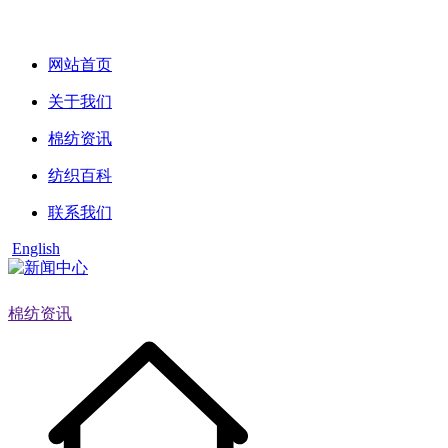
网站首页
关于我们
棉纺资讯
纺织百科
联系我们
English
棉纺资讯