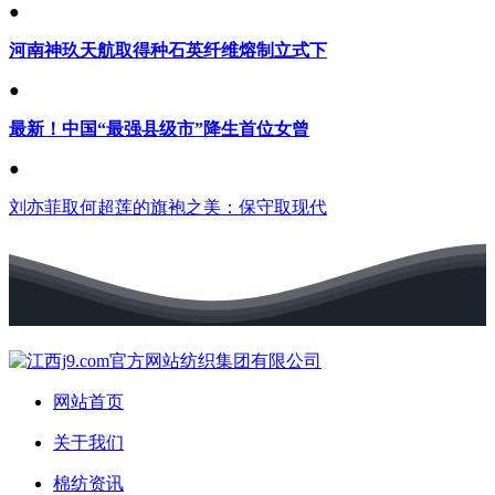
●
河南神玖天航取得种石英纤维熔制立式下
●
最新！中国“最强县级市”降生首位女曾
●
刘亦菲取何超莲的旗袍之美：保守取现代
网站首页
关于我们
棉纺资讯