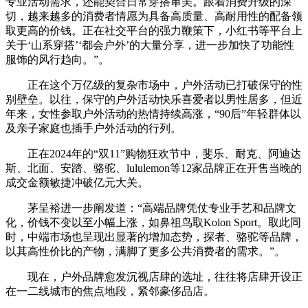
专业活动需求，还能契合日常穿搭审美。跟着消费升级的深
切，越来越多的消费者情愿为具备高质量、高耐用性的配备领
取更高的价钱。正在社交平台的强力鞭策下，小红书等平台上
关于‘山系穿搭’‘都会户外’的大量分享，进一步加快了功能性
服饰的风行趋向。”。
正在这个万亿级的复杂市场中，户外活动已打破保守的性
别壁垒。以往，保守的户外活动快乐喜爱者以男性居多，但近
年来，女性参取户外活动的热情持续高涨，“90后”年轻群体以
及亲子家庭也插手户外活动的行列。
正在2024年的“双11”购物狂欢节中，斐乐、耐克、阿迪达
斯、北面、安踏、骆驼、lululemon等12家品牌正在开售当晚的
成交金额敏捷冲破亿元大关。
茅呈裕进一步阐发道：“高端品牌凭仗专业手艺和品牌文
化，价钱不变以至小幅上涨，如鼻祖鸟取Kolon Sport。取此同
时，中端市场也呈现出显著的增加态势，探者、骆驼等品牌，
以其高性价比的产物，满脚了更多公共消费者的需求。”。
现在，户外品牌愈发沉视店肆的选址，往往将店肆开设正
在一二线城市的焦点地段，紧邻豪侈品店。