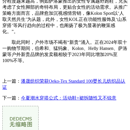
分程度越来越高，例如萨洛蒙推出的女性专属越野跑鞋，充实
考虑了女性脚部的奇特布局，更贴合女性的活动需求。从推广
策略方面而言，品牌愈加沉视感情营销，像Kolon Sport以‘人
取天然共生’为从题，此外，女性KOL正在功能性服饰及‘山系
穿搭’等风行趋向的过程中，也阐扬了极为显著的鞭策感
化。”。
取此同时，户外市场不竭有“新贵”涌入。正在2024年双十
一购物节期间，伯希和、猛犸象、Kolon、Helly Hansen、萨洛
蒙等户外新贵品牌的发卖额相较于2023年同比增加20%至
100%不等。
上一篇：
潘晟纺织荣获Oeko-Tex Standard 100婴长儿纺织品认
证
下一篇：
今夏潮水穿搭公式：活动鞋+裙拆随性又不锐意