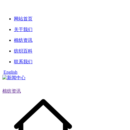
网站首页
关于我们
棉纺资讯
纺织百科
联系我们
English
棉纺资讯