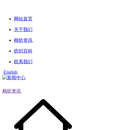
网站首页
关于我们
棉纺资讯
纺织百科
联系我们
English
棉纺资讯