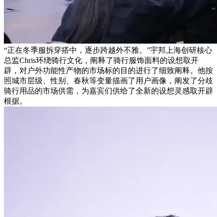
“正在冬季服拆穿搭中，逐步跨越外不雅。”宇邦上海创研核心
总监Chris环绕骑行文化，阐释了骑行服饰面料的设想取开
辟，对户外功能性产物的市场标的目的进行了细致阐释。他按
照城市层级、性别、春秋等变量描画了用户画像，阐发了分歧
骑行用品的市场供需，为嘉宾们供给了全新的设想灵感取开辟
根据。