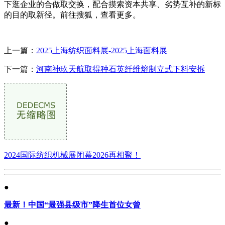
下逛企业的合做取交换，配合摸索资本共享、劣势互补的新标
的目的取新径。前往搜狐，查看更多。
上一篇：
2025上海纺织面料展-2025上海面料展
下一篇：
河南神玖天航取得种石英纤维熔制立式下料安拆
2024国际纺织机械展闭幕2026再相聚！
●
最新！中国“最强县级市”降生首位女曾
●