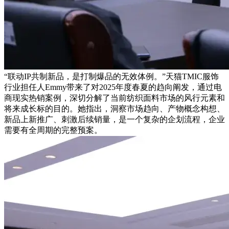
“联动IP共制新品，是打制爆品的无效体例。”天猫TMIC服饰
行业担任人Emmy带来了对2025年度春夏的趋向阐发，通过电
商现实热销案例，深切分解了当前纺织面料市场的风行元素和
将来成长标的目的。她指出，洞察市场趋向、产物概念构想、
新品上新推广、刺激后续销量，是一个复杂的企划流程，企业
需要有全周期的完整预案。