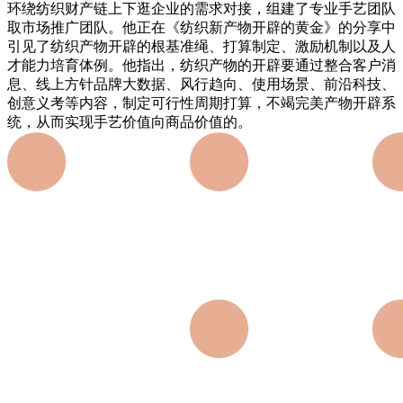
环绕纺织财产链上下逛企业的需求对接，组建了专业手艺团队
取市场推广团队。他正在《纺织新产物开辟的黄金》的分享中
引见了纺织产物开辟的根基准绳、打算制定、激励机制以及人
才能力培育体例。他指出，纺织产物的开辟要通过整合客户消
息、线上方针品牌大数据、风行趋向、使用场景、前沿科技、
创意义考等内容，制定可行性周期打算，不竭完美产物开辟系
统，从而实现手艺价值向商品价值的。