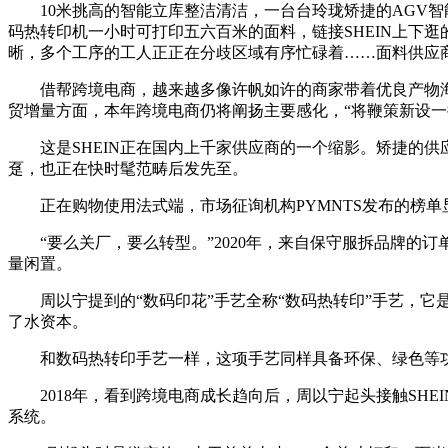
10米挑高的智能立库整洁清洁，一台台玲珑矫捷的AGV智能
码热转印机一小时可打印五六百米的面料，链接SHEIN上下
晰，多个工序的工人正正在分歧区域有序忙碌着……面料供应商
借帮跨境电商，越来越多像许帆如许的商家带着优良产物海
贸增量方面，本年跨境电商仍将阐扬主要感化，“将鞭策新设一
这是SHEIN正在国内上千家供应商的一个缩影。矫捷的供应链
趸，也正在快时髦范畴后发先至。
正在购物使用法式端，市场征询机构PYMNTS发布的榜单显
“要么关厂，要么转型。”2020年，来自保守服拆品牌的订
量闲置。
周以宁提到的“数码印花”手艺全称“数码热转印”手艺，它
了水资本。
和数码热转印手艺一样，这项手艺同样具备环保、绿色等功能
2018年，看到跨境电商成长趋向后，周以宁起头接触SHEI
系统。