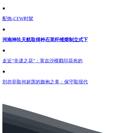
●
配饰-CFW时髦
●
河南神玖天航取得种石英纤维熔制立式下
●
走近“非遗之花”：英吉沙模戳印花布的
●
刘亦菲取何超莲的旗袍之美：保守取现代