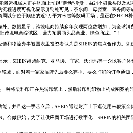
搬运机械人正在地面上忙碌“跑动”搬货，由24个摄像头以及AI
逛的流程进度可视化显示屏到处可见，茶水间、母婴室、医务间
周以宁位于顺德的近2万平方米超等数码工场，是正在SHEIN
外。数据显示，跨境电商持续多年实现两位数增加，为全球消费
批跨境电商综试区，鼎力拓展两头品商业、绿色商业。”！
和物流办事被国表里投资者认为是SHEIN的焦点合作力。凭仗
示，SHEIN超越耐克、亚马逊、宜家、沃尔玛等一众以客户
单锐减，面对着一家家品牌先后要么弃捐、要么打消的订单通知
是一种将染料印正在热转印纸上，然后转印到织物上构成图案的
，并且这一手艺立异，SHEIN通过财产上下逛使用来鞭策全
N。合做伊始，为了让供应商工场进行数字化，SHEIN的相关