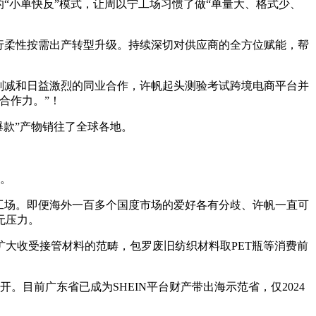
“小单快反”模式，让周以宁工场习惯了做“单量大、格式少、
行柔性按需出产转型升级。持续深切对供应商的全方位赋能，帮
削减和日益激烈的同业合作，许帆起头测验考试跨境电商平台并
合作力。”！
爆款”产物销往了全球各地。
。
力。
工场。即便海外一百多个国度市场的爱好各有分歧、许帆一直可
无压力。
大收受接管材料的范畴，包罗废旧纺织材料取PET瓶等消费前
目前广东省已成为SHEIN平台财产带出海示范省，仅2024