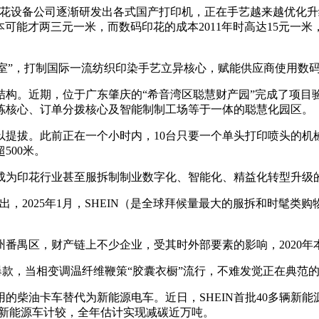
设备公司逐渐研发出各式国产打印机，正在手艺越来越优化升
成本可能才两三元一米，而数码印花的成本2011年时高达15元
尝试室”，打制国际一流纺织印染手艺立异核心，赋能供应商使用
结构。近期，位于广东肇庆的“希音湾区聪慧财产园”完成了项目
拣核心、订单分拨核心及智能制制工场等于一体的聪慧化园区。
拔。此前正在一个小时内，10台只要一个单头打印喷头的机械
500米。
成为印花行业甚至服拆制制业数字化、智能化、精益化转型升级
2025年1月，SHEIN（是全球拜候量最大的服拆和时髦类购物
禺区，财产链上不少企业，受其时外部要素的影响，2020年本
牌爆款，当相变调温纤维鞭策“胶囊衣橱”流行，不难发觉正在典
用的柴油卡车替代为新能源电车。近日，SHEIN首批40多辆
0辆新能源车计较，全年估计实现减碳近万吨。