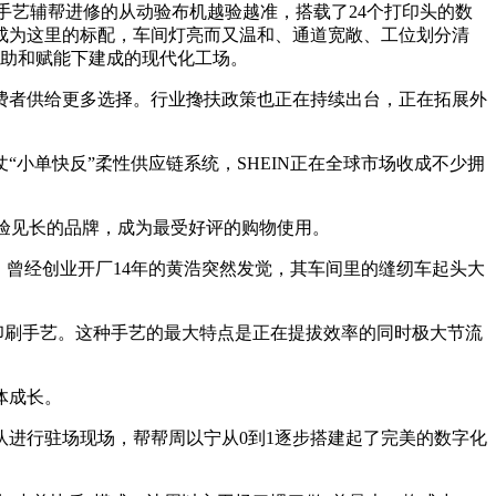
手艺辅帮进修的从动验布机越验越准，搭载了24个打印头的数
等成为这里的标配，车间灯亮而又温和、通道宽敞、工位划分清
补助和赋能下建成的现代化工场。
者供给更多选择。行业搀扶政策也正在持续出台，正在拓展外
“小单快反”柔性供应链系统，SHEIN正在全球市场收成不少拥
体验见长的品牌，成为最受好评的购物使用。
，曾经创业开厂14年的黄浩突然发觉，其车间里的缝纫车起头大
印刷手艺。这种手艺的最大特点是正在提拔效率的同时极大节流
体成长。
团队进行驻场现场，帮帮周以宁从0到1逐步搭建起了完美的数字化