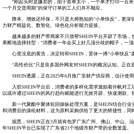
“刚起头时是嫌弃的，由于首单太小，一个单才打印一百米的布
一个月交货周期”的保守订单的工人们并不顺应。
降本、增效还环保，不只是大师熟知的“小单快反”，更深切
力财产精益化、数智化、绿色化分析能力提拔。
越来越多的财产带商家不只借帮SHEIN平台开辟了市场，
果断地选择转型：“消费者一年会买上好几顶分歧的帽子，一顶
心里没底的黄浩，决定转和SHEIN，罢休一搏“小单快反”柔
“高性价比”只是良多国外网友对SHEIN的概况认知。正在底
SHEIN透露，正在2025年6月推广至财产供应商，估计使
入驻SHEIN平台后，消费者的多样化需求激励着许帆对工
以或许通过SHEIN的风行趋向赋能进行无效开辟、快速测款
新一代聚酯中聚体轮回操纵处理方案，是SHEIN结合行业
和消费后的涤纶材料，这为原料采购供给了更大的矫捷性，同
据悉，SHEIN正在3月就有包罗广东广州、佛山、中山、汕头
年SHEIN平台已实现了广东省21个地级市财产带的全数笼盖。