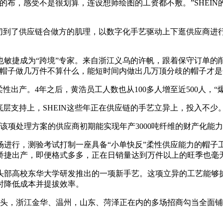
，感受不是很划算，连设想师绘图的工资都不敷。”SHEIN的
到了供应链合做方的肌理，以数字化手艺驱动上下逛供应商进
也敏捷成为“跨境”专家。来自浙江义乌的许帆，跟着保守订单的
帽子做几万件不算什么，能短时间内做出几万顶分歧的帽子才是
性出产。4年之后，黄浩员工人数也从100多人增至近500人，“
层支持上，SHEIN这些年正在供应链的手艺立异上，投入不少
用该项处理方案的供应商初期能实现年产3000吨纤维的财产化能
场进行，测验考试打制一座具备“小单快反”柔性供应能力的帽子
、矫捷出产，即便格式多多，正在日销量达到万件以上的旺季也毫
头部高校东华大学研发推出的一项新手艺。这项立异的工艺能够扩
时降低成本并提拔效率。
，浙江金华、温州，山东、菏泽正在内的多场招商勾当全面铺开。