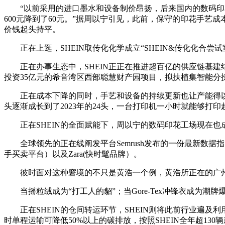
“以前采用的进口墨水和设备制价昂扬，后来国内的数码印花
600元降到了60元。”据周以宁引见，此前，保守的印花手艺
价钱起头持平。
正在上逛，SHEIN取传化化学成立“SHEIN&传化化合
正在办事生态中，SHEIN正正在推进超百亿的供应链基建
投资35亿元的希音湾区西部聪慧财产园项目，拟扶植集智能分
正在成本下降的同时，手艺和设备的持续更新也让产能得以提
头逐渐成长到了2023年的24头，一台打印机一小时就能够打印超
正在SHEIN的全面赋能下，周以宁的数码印花工场现在也
全球领先的正在线阐发平台Semrush发布的一份最新数据指出，
手买卖平台）以及Zara(快时髦品牌）。
彼时面对这种窘境的不只是黄浩一个例，黄浩所正在的广州番
当摇粒绒成为“打工人的貂”；当Gore-Tex冲锋衣成为潮
正在SHEIN的仓间转运环节，SHEIN则将此前行业遍及利
时单程运输可降低50%以上的碳排放，按照SHEIN全年超13