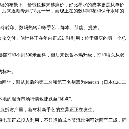
级的布景下，价钱也越来越廉价，好比墨水的成本更是从单价
一米，后来逐渐降到了8元一米，而现正在的数码印花和保守水印的
数码冷转印、数码热转印等手艺，降本、节能、提效。
验收交付，估计将正在年内正式进驻利用；位于肇庆的另一个总
都打印不到500米面料，但后来设备不竭升级，打印喷头从双
的标杆。
网坐，跟从其后的第二名和第三名别离为Mercari（日本C2C二
地的服拆市场行情敏捷跌至“冰点”。
范的服拆财产里，新材料新手艺的立异正正在发生。
新能源电车正式投入利用，不只运输成本节流比例可达两至三成，同